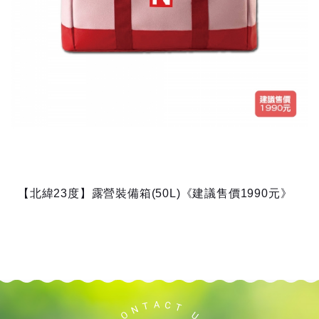
【北緯23度】露營裝備箱(50L)《建議售價1990元》
可收納各式戶外活動用品加上
質感舒適的提把，外出攜帶方便
材質/上層:滌綸 外部:皮革(耐磨超纖皮) 中間:PE棉
內層: 滌綸 手提： PP 織帶 隔板：...