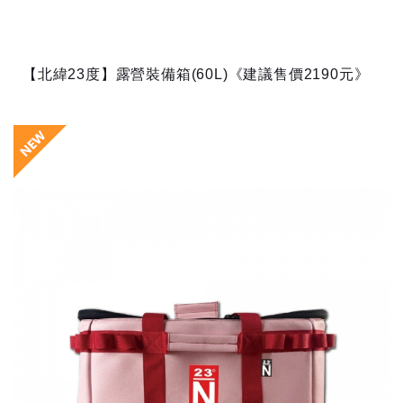
【北緯23度】露營裝備箱(60L)《建議售價2190元》
可收納各式戶外活動用品加上
質感舒適的提把，外出攜帶方便
材質/上層:滌綸 外部:皮革(耐磨超纖皮) 中間:PE棉
內層: 滌綸 手提： PP 織帶 隔板：...